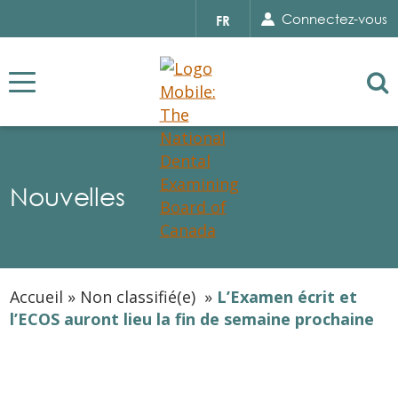
Search for...
Sear
Select
Connectez-vous
FR
your
language
Se
Nouvelles
Accueil
»
Non classifié(e)
»
L’Examen écrit et
l’ECOS auront lieu la fin de semaine prochaine