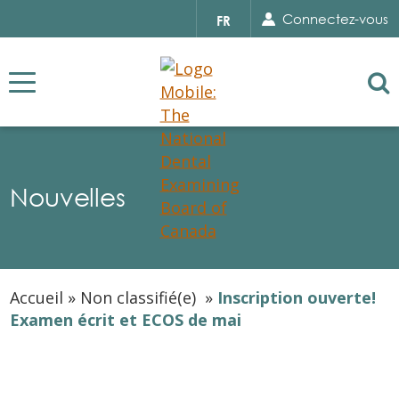
Search for...
Sear
Select
Connectez-vous
FR
your
language
Se
Nouvelles
Accueil
»
Non classifié(e)
»
Inscription ouverte!
Examen écrit et ECOS de mai