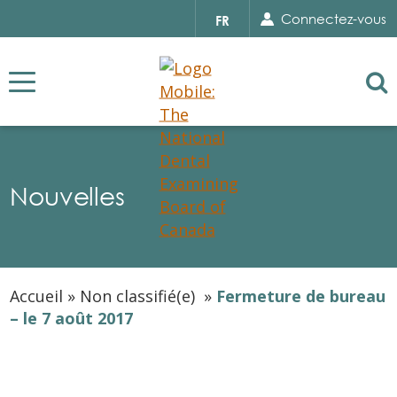
Search for...
Sear
Select
Connectez-vous
FR
your
language
Se
Nouvelles
Accueil
»
Non classifié(e)
»
Fermeture de bureau
– le 7 août 2017